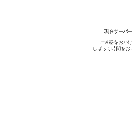
現在サーバ
ご迷惑をおか
しばらく時間をお