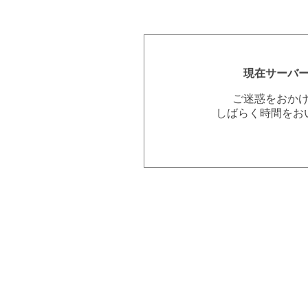
現在サーバ
ご迷惑をおか
しばらく時間をお