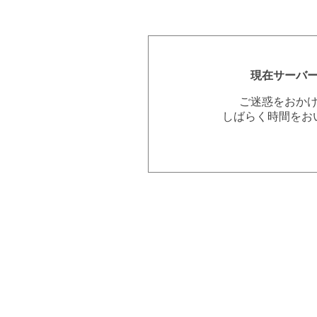
現在サーバ
ご迷惑をおか
しばらく時間をお