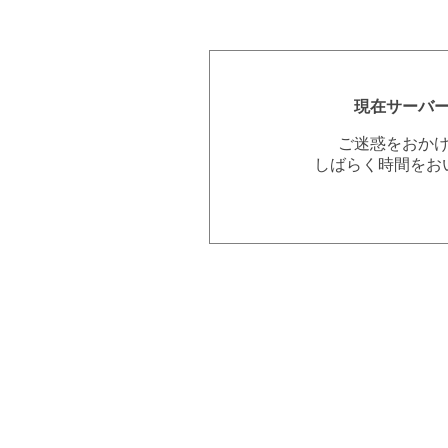
現在サーバ
ご迷惑をおか
しばらく時間をお