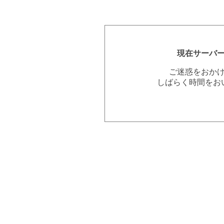
現在サーバ
ご迷惑をおか
しばらく時間をお