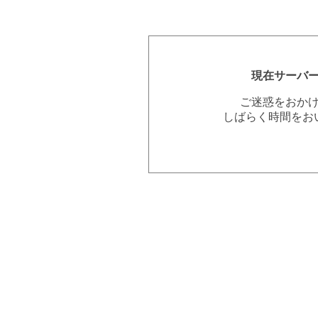
現在サーバ
ご迷惑をおか
しばらく時間をお