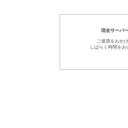
現在サーバ
ご迷惑をおか
しばらく時間をお