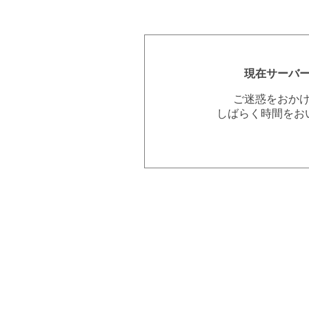
現在サーバ
ご迷惑をおか
しばらく時間をお