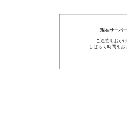
現在サーバ
ご迷惑をおか
しばらく時間をお