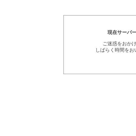
現在サーバ
ご迷惑をおか
しばらく時間をお