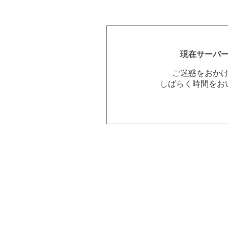
現在サーバ
ご迷惑をおか
しばらく時間をお