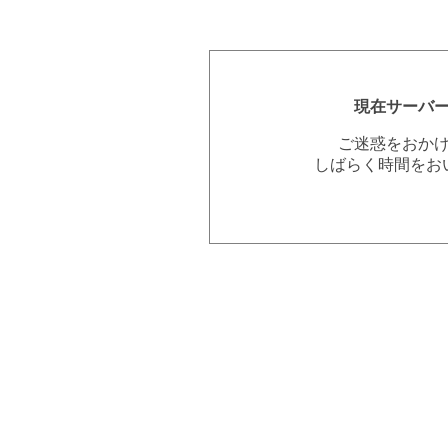
現在サーバ
ご迷惑をおか
しばらく時間をお