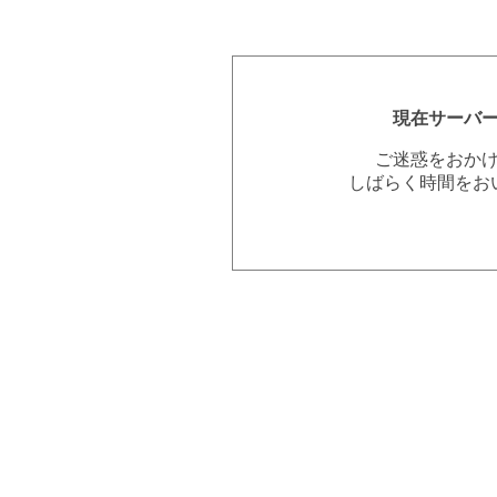
現在サーバ
ご迷惑をおか
しばらく時間をお