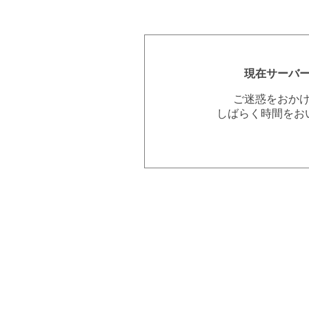
現在サーバ
ご迷惑をおか
しばらく時間をお