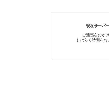
現在サーバ
ご迷惑をおか
しばらく時間をお