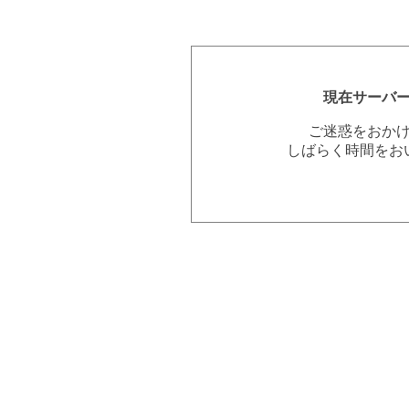
現在サーバ
ご迷惑をおか
しばらく時間をお