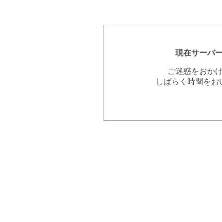
現在サーバ
ご迷惑をおか
しばらく時間をお