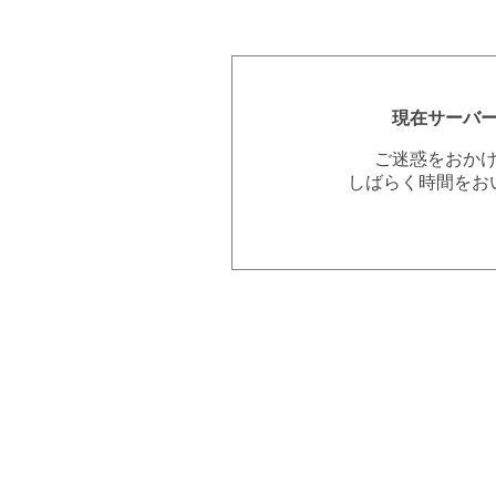
現在サーバ
ご迷惑をおか
しばらく時間をお