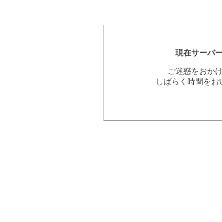
現在サーバ
ご迷惑をおか
しばらく時間をお