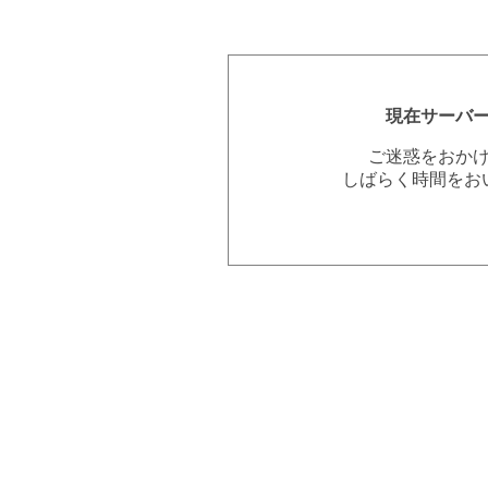
現在サーバ
ご迷惑をおか
しばらく時間をお