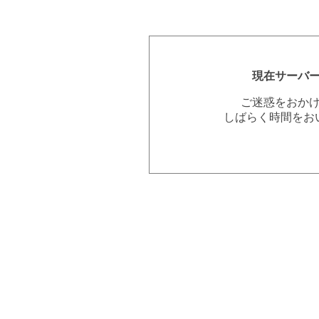
現在サーバ
ご迷惑をおか
しばらく時間をお