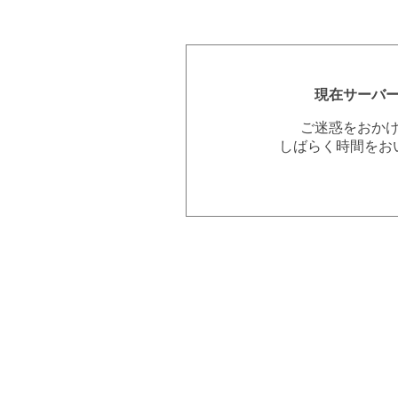
現在サーバ
ご迷惑をおか
しばらく時間をお