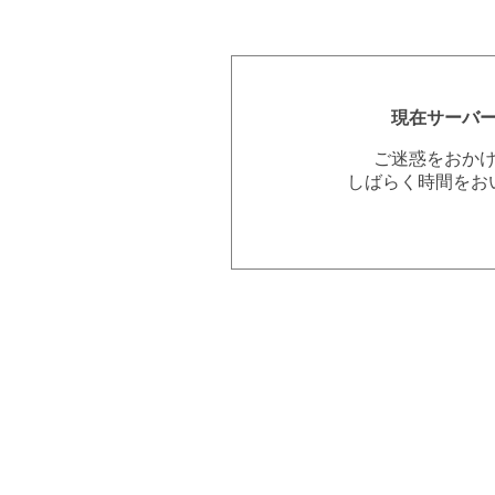
現在サーバ
ご迷惑をおか
しばらく時間をお