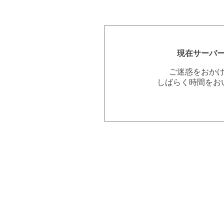
現在サーバ
ご迷惑をおか
しばらく時間をお