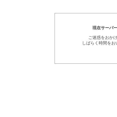
現在サーバ
ご迷惑をおか
しばらく時間をお