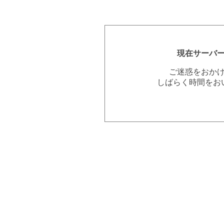
現在サーバ
ご迷惑をおか
しばらく時間をお