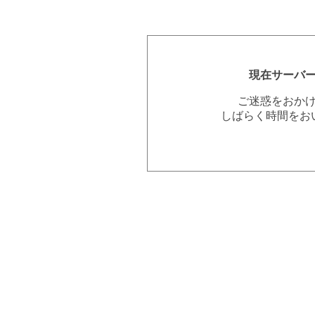
現在サーバ
ご迷惑をおか
しばらく時間をお