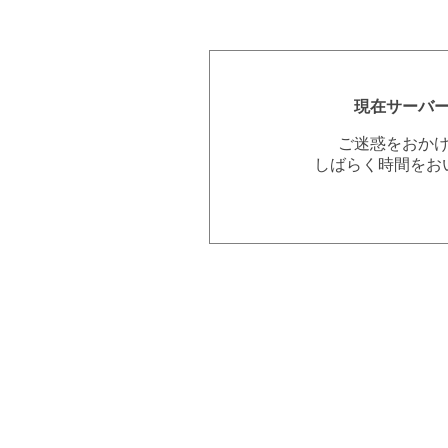
現在サーバ
ご迷惑をおか
しばらく時間をお