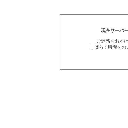
現在サーバ
ご迷惑をおか
しばらく時間をお