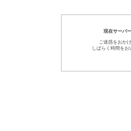
現在サーバ
ご迷惑をおか
しばらく時間をお