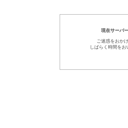
現在サーバ
ご迷惑をおか
しばらく時間をお