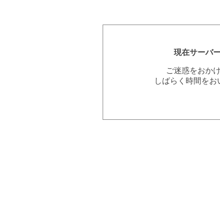
現在サーバ
ご迷惑をおか
しばらく時間をお