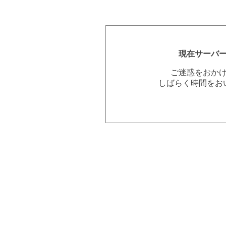
現在サーバ
ご迷惑をおか
しばらく時間をお