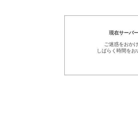
現在サーバ
ご迷惑をおか
しばらく時間をお