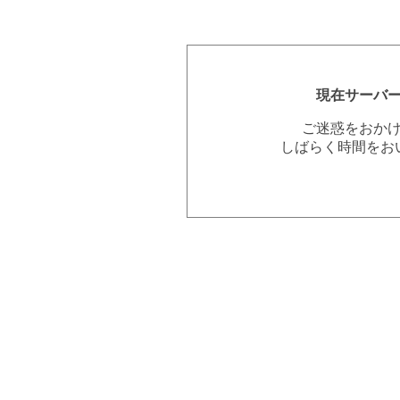
現在サーバ
ご迷惑をおか
しばらく時間をお