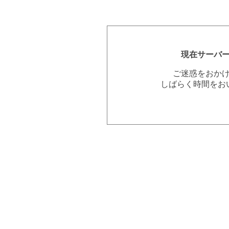
現在サーバ
ご迷惑をおか
しばらく時間をお