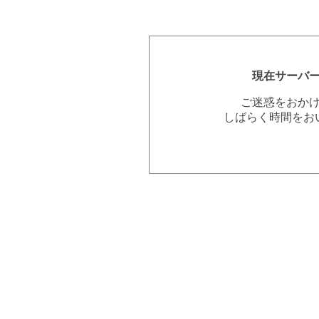
現在サーバ
ご迷惑をおか
しばらく時間をお