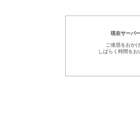
現在サーバ
ご迷惑をおか
しばらく時間をお