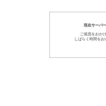
現在サーバ
ご迷惑をおか
しばらく時間をお