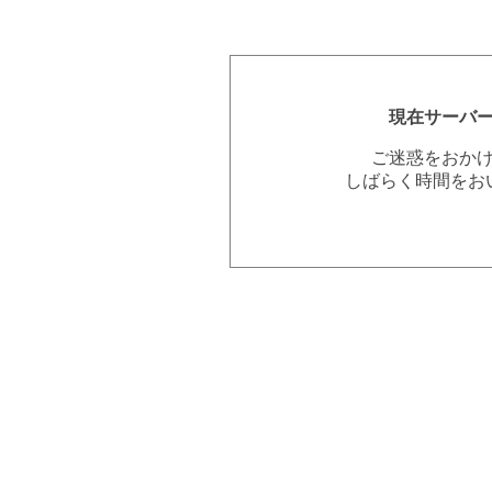
現在サーバ
ご迷惑をおか
しばらく時間をお