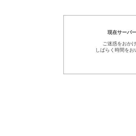
現在サーバ
ご迷惑をおか
しばらく時間をお