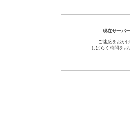
現在サーバ
ご迷惑をおか
しばらく時間をお