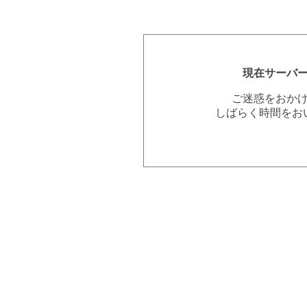
現在サーバ
ご迷惑をおか
しばらく時間をお