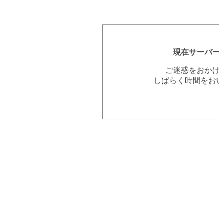
現在サーバ
ご迷惑をおか
しばらく時間をお