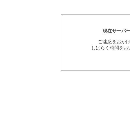
現在サーバ
ご迷惑をおか
しばらく時間をお