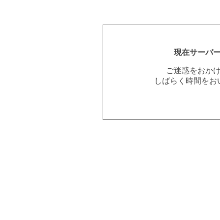
現在サーバ
ご迷惑をおか
しばらく時間をお