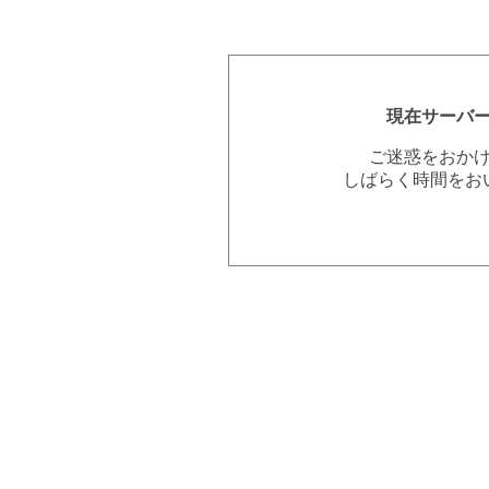
現在サーバ
ご迷惑をおか
しばらく時間をお