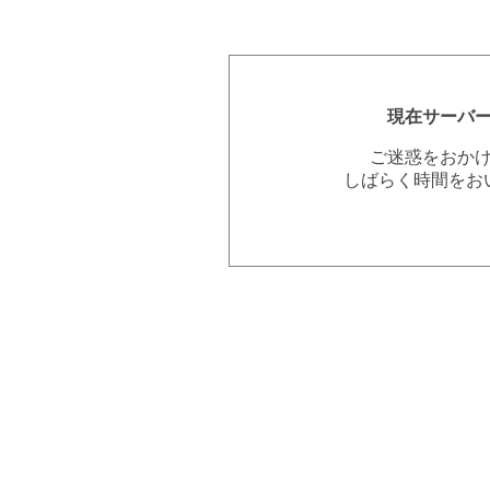
現在サーバ
ご迷惑をおか
しばらく時間をお