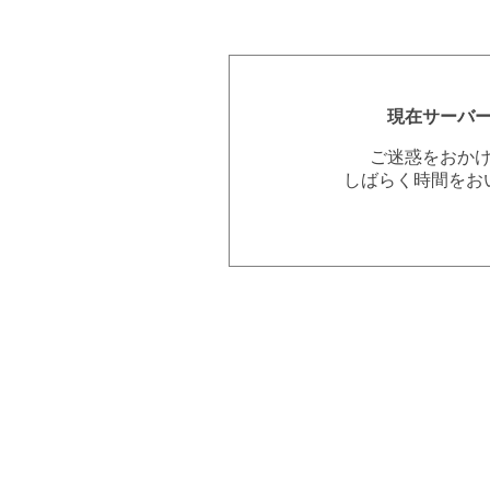
現在サーバ
ご迷惑をおか
しばらく時間をお