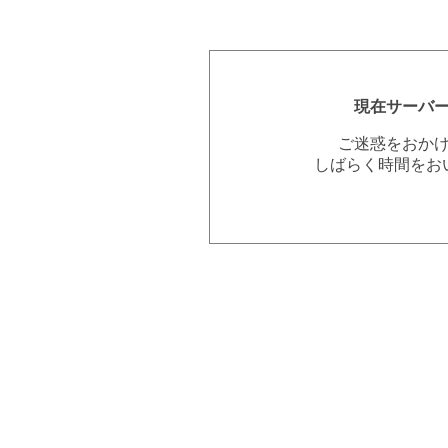
現在サーバ
ご迷惑をおか
しばらく時間をお